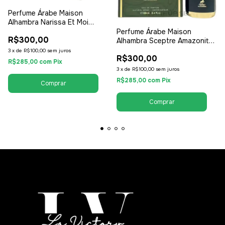
Perfume Árabe Maison
Alhambra Narissa Et Moi
100ml - EDP Eau de Parfum -
Perfume Árabe Maison
R$300,00
Unissex / Compartilhável
Alhambra Sceptre Amazonite
100ml - EDP Eau de Parfum -
3
x
de
R$100,00
sem juros
R$300,00
Feminino
R$285,00
com
Pix
3
x
de
R$100,00
sem juros
R$285,00
com
Pix