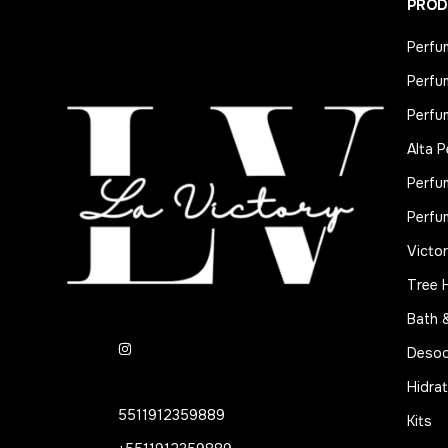
PROD
Perfu
Perfu
Perfu
Alta P
Perfu
Perfu
Victor
Tree 
Bath 
Desod
Hidra
5511912359889
Kits