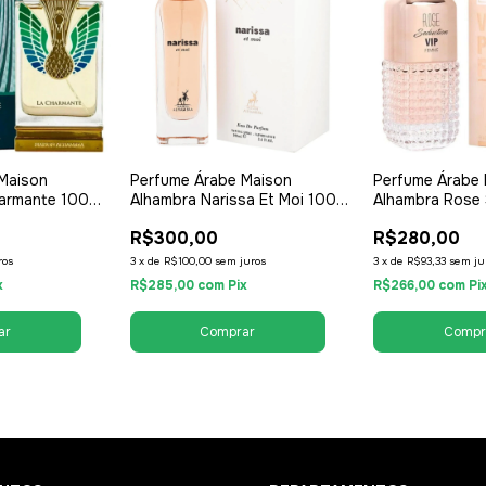
Maison
Perfume Árabe Maison
Perfume Árabe
armante 100ml
Alhambra Narissa Et Moi 100ml
Alhambra Rose 
rfum - Unissex
- EDP Eau de Parfum - Unissex
Pour Femme 10
R$300,00
R$280,00
l
/ Compartilhável
de Parfum - Fe
ros
3
x
de
R$100,00
sem juros
3
x
de
R$93,33
sem ju
x
R$285,00
com
Pix
R$266,00
com
Pi