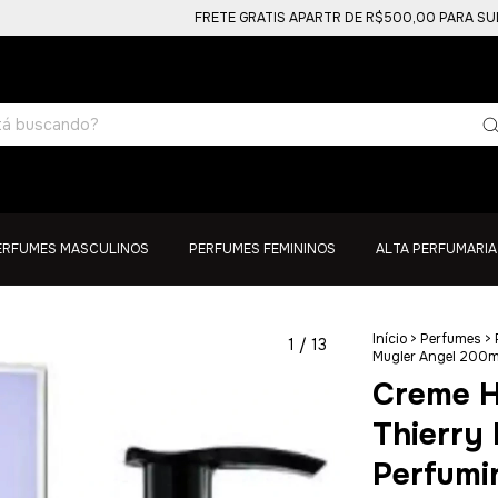
FRETE GRATIS APARTR DE R$500,00 PARA SUL, SUDES
ERFUMES MASCULINOS
PERFUMES FEMININOS
ALTA PERFUMARIA
Início
>
Perfumes
>
1
/
13
Mugler Angel 200ml
Creme H
Thierry
Perfumi