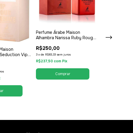
Perfume Árabe Maison
Alhambra Narissa Ruby Rouge
100ml - EDP Eau de Parfum -
R$250,00
Unissex / Compartilhável
 Maison
Seduction Vip
3
x
de
R$83,33
sem juros
0ml - EDP Eau
R$237,50
com
Pix
Perfume Árabe
minino
Alhambra Jean
ros
100ml - EDP Ea
x
R$300,00
Unissex / Comp
3
x
de
R$100,00
sem 
R$285,00
com
Pi