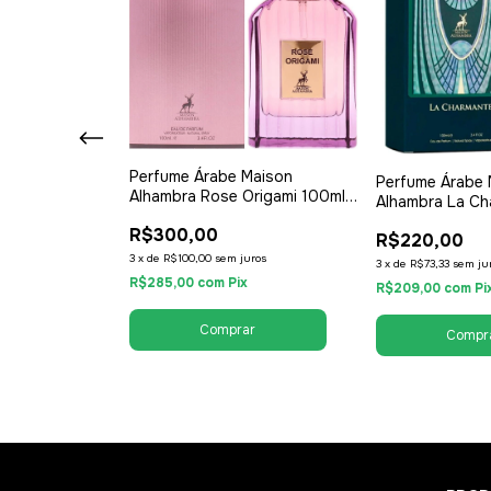
Perfume Árabe Maison
Maison
Perfume Árabe 
Alhambra Rose Origami 100ml -
 Opus Noir
Alhambra La Ch
EDP Eau de Parfum - Unissex /
 de Parfum -
- EDP Eau de Pa
R$300,00
Compartilhável
R$220,00
rtilhável
/ Compartilháve
3
x
de
R$100,00
sem juros
os
3
x
de
R$73,33
sem ju
R$285,00
com
Pix
R$209,00
com
Pi