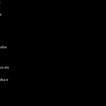
a
a
uíba
dos em
íba e