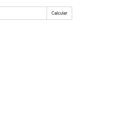
Alterar CEP
Calcular