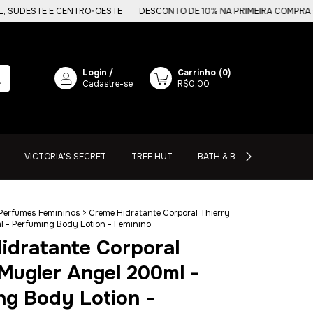
TE E CENTRO-OESTE
DESCONTO DE 10% NA PRIMEIRA COMPRA COM O C
Login
/
Carrinho
(
0
)
Cadastre-se
R$0,00
VICTORIA'S SECRET
TREE HUT
BATH & BODY WORKS
Perfumes Femininos
>
Creme Hidratante Corporal Thierry
 - Perfuming Body Lotion - Feminino
idratante Corporal
 Mugler Angel 200ml -
ng Body Lotion -