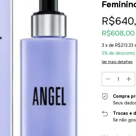
Feminin
R$640
R$608,0
3
x de
R$213,33
5% de desconto
Ver mais detalhes
Compra pr
Seus dados
Trocas e 
Se não gost
Entregas para o CE