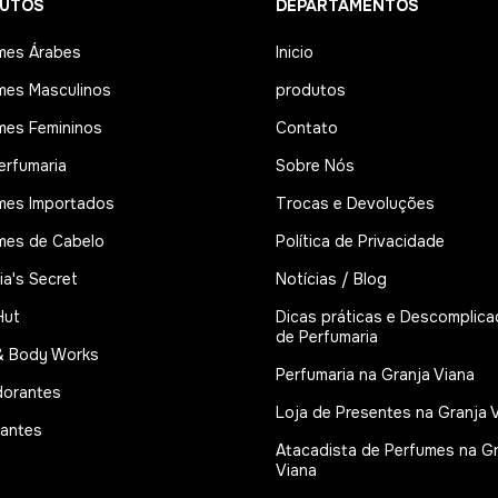
UTOS
DEPARTAMENTOS
mes Árabes
Inicio
mes Masculinos
produtos
mes Femininos
Contato
erfumaria
Sobre Nós
mes Importados
Trocas e Devoluções
mes de Cabelo
Política de Privacidade
ia's Secret
Notícias / Blog
Hut
Dicas práticas e Descomplic
de Perfumaria
& Body Works
Perfumaria na Granja Viana
orantes
Loja de Presentes na Granja 
tantes
Atacadista de Perfumes na G
Viana