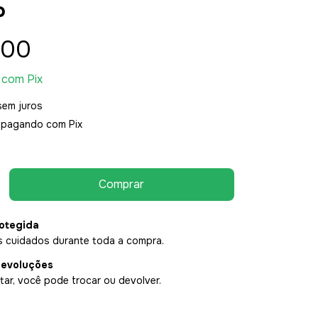
o
,00
0
com
Pix
sem juros
pagando com Pix
otegida
 cuidados durante toda a compra.
devoluções
ar, você pode trocar ou devolver.
P: