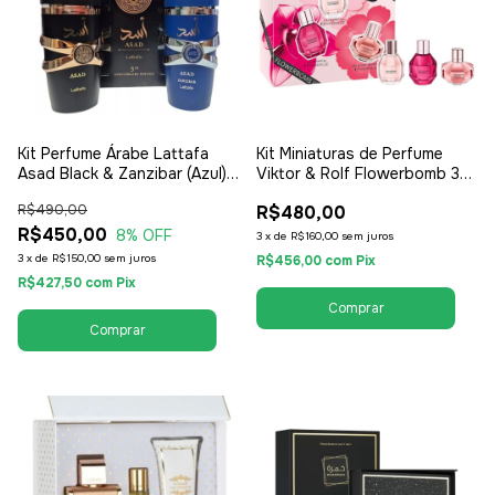
Kit Perfume Árabe Lattafa
Kit Miniaturas de Perfume
Asad Black & Zanzibar (Azul)
Viktor & Rolf Flowerbomb 3
2 unidades de 100ml - EDP
Unidade de 7ml - EDP Eau de
R$490,00
R$480,00
Eau de Parfum - Masculino
Parfum - Feminino
R$450,00
8
% OFF
3
x
de
R$160,00
sem juros
3
x
de
R$150,00
sem juros
R$456,00
com
Pix
R$427,50
com
Pix