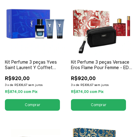
Kit Perfume 3 peças Yves
Kit Perfume 3 peças Versace
Saint Laurent Y Coffret
Eros Flame Pour Femme - EDP
Perfume 60ml + Gel de Banho
100ml + Travel Kit +
R$920,00
R$920,00
+ 1 Creme Pós Barba -
Necessaire - EDP Eau de
Masculino
Parfum - Masculino
3
x
de
R$306,67
sem juros
3
x
de
R$306,67
sem juros
R$874,00
com
Pix
R$874,00
com
Pix