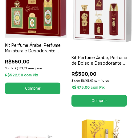
Kit Perfume Árabe, Perfume
Miniatura e Desodorante
Lattafa Arabia Queen 100ml -
Kit Perfume Árabe, Perfume
R$550,00
EDP Eau de Parfum - Feminino
de Bolso e Desodorante
Lattafa Ansaam - EDP Eau de
3
x
de
R$183,33
sem juros
R$500,00
Parfum - Unissex /
R$522,50
com
Pix
Compartilhável
3
x
de
R$166,67
sem juros
R$475,00
com
Pix