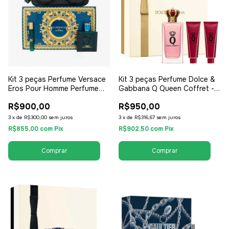
Kit 3 peças Perfume Versace
Kit 3 peças Perfume Dolce &
Eros Pour Homme Perfume
Gabbana Q Queen Coffret -
100ml + Necessaire + Travel
Perfume EDP 100ml + Travel
R$900,00
R$950,00
Kit - EDT Eau de Toilette -
Kit + Miniatura - EDP Eau de
Masculino
Parfum - Feminino
3
x
de
R$300,00
sem juros
3
x
de
R$316,67
sem juros
R$855,00
com
Pix
R$902,50
com
Pix