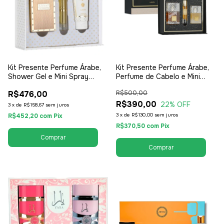
Kit Presente Perfume Árabe,
Kit Presente Perfume Árabe,
Shower Gel e Mini Spray
Perfume de Cabelo e Mini
(Perfume de Bolso) Lattafa
Spray (Perfume de Bolso)
R$476,00
R$500,00
The Kingdom - EDP Eau de
Lattafa Khamrah 100ml - EDP
Parfum - Masculino
Eau de Parfum - Unissex /
R$390,00
22
% OFF
3
x
de
R$158,67
sem juros
Compartilhável
3
x
de
R$130,00
sem juros
R$452,20
com
Pix
R$370,50
com
Pix