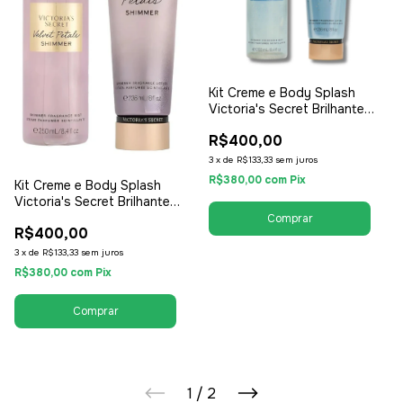
Kit Creme e Body Splash
Victoria's Secret Brilhante
Shimmer Aqua Kiss - Shimmer
R$400,00
Fragance Mist e Fragance
Lotion - Feminino
3
x
de
R$133,33
sem juros
R$380,00
com
Pix
Kit Creme e Body Splash
Victoria's Secret Brilhante
Shimmer Velvet Petals -
R$400,00
Shimmer Fragance Mist e
Fragance Lotion - Feminino
3
x
de
R$133,33
sem juros
R$380,00
com
Pix
1
/
2