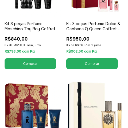
Kit 3 peças Perfume
Kit 3 peças Perfume Dolce &
Moschino Toy Boy Coffret
Gabbana Q Queen Coffret -
EDP 100ml + Shower Gel
Perfume EDP 100ml + After
R$840,00
R$950,00
100ml + Travel Size 10ml -
Shave Balm + Shower Gel -
EDP Eau de Parfum - Feminino
EDP Eau de Parfum - Feminino
3
x
de
R$280,00
sem juros
3
x
de
R$316,67
sem juros
R$798,00
com
Pix
R$902,50
com
Pix