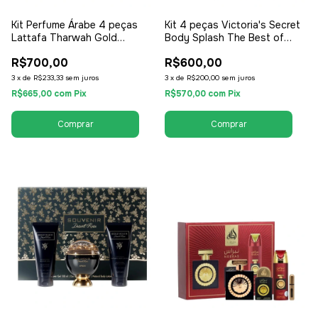
Kit Perfume Árabe 4 peças
Kit 4 peças Victoria's Secret
Lattafa Tharwah Gold
Body Splash The Best of
Perfume 100ml +
Shimmer 75ml - Feminino
R$700,00
R$600,00
Desodorante - EDP Eau de
Parfum - Feminino
3
x
de
R$233,33
sem juros
3
x
de
R$200,00
sem juros
R$665,00
com
Pix
R$570,00
com
Pix