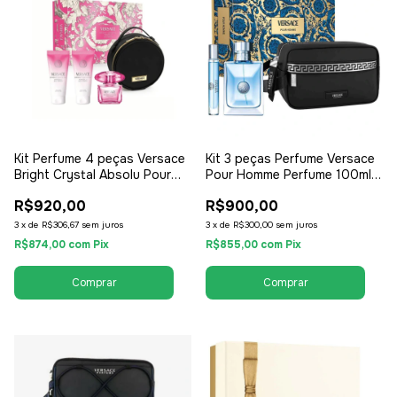
Kit Perfume 4 peças Versace
Kit 3 peças Perfume Versace
Bright Crystal Absolu Pour
Pour Homme Perfume 100ml +
Femme - EDP 90ml + Shower
Necessaire + Travel Kit - EDT
R$920,00
R$900,00
Gel + Lotion + Necessaire -
Eau de Toilette - Masculino
EDP Eau de Parfum - Feminino
3
x
de
R$306,67
sem juros
3
x
de
R$300,00
sem juros
R$874,00
com
Pix
R$855,00
com
Pix