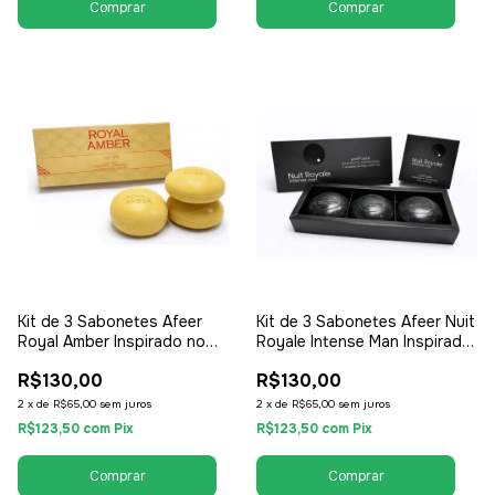
Kit de 3 Sabonetes Afeer
Kit de 3 Sabonetes Afeer Nuit
Royal Amber Inspirado no
Royale Intense Man Inspirado
Lattafa Royal Amber 150g -
no Armaf Club de Nuit Intense
R$130,00
R$130,00
Unissex / Compartilhável
Man 150g - Masculino
2
x
de
R$65,00
sem juros
2
x
de
R$65,00
sem juros
R$123,50
com
Pix
R$123,50
com
Pix