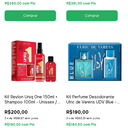
R$380,00
com
Pix
R$361,00
com
Pix
Kit Revlon Uniq One 150ml +
Kit Perfume Desodorante
Shampoo 100ml - Unissex /
Ulric de Varens UDV Blue -
Compartilhável
EDT Eau de Toilette -
R$200,00
R$190,00
Masculino
3
x
de
R$66,67
sem juros
3
x
de
R$63,33
sem juros
R$190,00
com
Pix
R$180,50
com
Pix