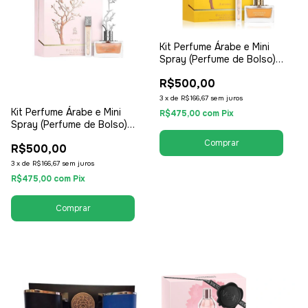
Kit Perfume Árabe e Mini
Spray (Perfume de Bolso)
Aurora Scents Deciduos
R$500,00
Autumn 100ml - EDP Eau de
Parfum - Unissex /
3
x
de
R$166,67
sem juros
Compartilhável
Kit Perfume Árabe e Mini
R$475,00
com
Pix
Spray (Perfume de Bolso)
Aurora Scents Deciduos
R$500,00
Spring 100ml - EDP Eau de
Parfum - Unissex /
3
x
de
R$166,67
sem juros
Compartilhável
R$475,00
com
Pix