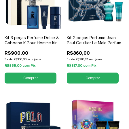
Kit 3 peças Perfume Dolce &
Kit 2 peças Perfume Jean
Gabbana K Pour Homme King
Paul Gaultier Le Male Perfume
Coffret - Perfume EDT 100ml
125ml + Creme 75ml - EDT
R$900,00
R$860,00
+ Shower Gel + Desodorante
Eau de Toilette - Masculino
- EDT Eau de Toilette -
3
x
de
R$300,00
sem juros
3
x
de
R$286,67
sem juros
Masculino
R$855,00
com
Pix
R$817,00
com
Pix