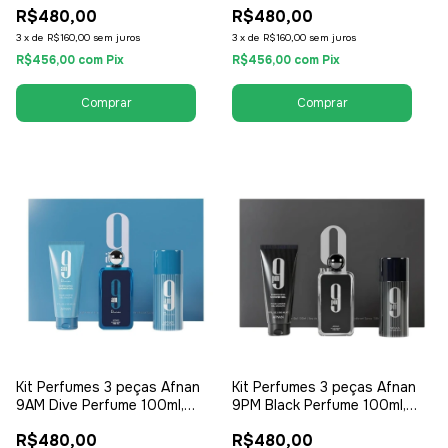
R$480,00
R$480,00
Ambiente 300ml - EDP Eau de
- EDP Eau de Parfum -
Parfum - Feminino
Masculino
3
x
de
R$160,00
sem juros
3
x
de
R$160,00
sem juros
R$456,00
com
Pix
R$456,00
com
Pix
Kit Perfumes 3 peças Afnan
Kit Perfumes 3 peças Afnan
9AM Dive Perfume 100ml,
9PM Black Perfume 100ml,
Desodorante, Creme - EDP
Desodorante, Gel - EDP Eau
R$480,00
R$480,00
Eau de Parfum - Feminino
de Parfum - Masculino