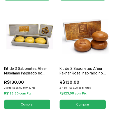
Kit de 3 Sabonetes Afeer
Kit de 3 Sabonetes Afeer
Musaman Inspirado no
Fakhar Rose Inspirado no
Lattafa Musaman 150g -
Lattafa Fakhar Rose 150g -
R$130,00
R$130,00
Masculino
Feminino
2
x
de
R$65,00
sem juros
2
x
de
R$65,00
sem juros
R$123,50
com
Pix
R$123,50
com
Pix