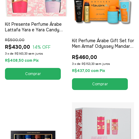
Kit Presente Perfume Árabe
Lattafa Yara e Yara Candy
100ml - EDP Eau de Parfum -
R$500,00
Kit Perfume Árabe Gift Set for
Feminino
Men Armaf Odyssey Mandarin
R$430,00
14
% OFF
Limited Edition 4 peças
3
x
de
R$143,33
sem juros
R$460,00
100ml - EDP Eau de Parfum -
R$408,50
com
Pix
Masculino
3
x
de
R$153,33
sem juros
R$437,00
com
Pix