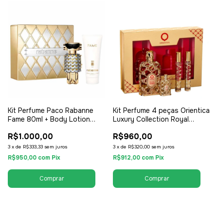
Kit Perfume Paco Rabanne
Kit Perfume 4 peças Orientica
Fame 80ml + Body Lotion
Luxury Collection Royal
100ml - EDP Eau de Parfum -
Amber - Perfume EDP 80ml +
R$1.000,00
R$960,00
Feminino
2x Travel Kit 10ml + Miniatura
Perfume - EDP Eau de Parfum
3
x
de
R$333,33
sem juros
3
x
de
R$320,00
sem juros
- Unissex / Compartilhável
R$950,00
com
Pix
R$912,00
com
Pix