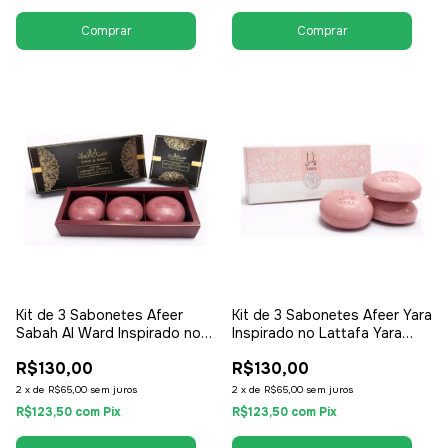
Kit de 3 Sabonetes Afeer
Kit de 3 Sabonetes Afeer Yara
Sabah Al Ward Inspirado no
Inspirado no Lattafa Yara
Al Wataniah Sabah Al Ward
150g - Feminino
R$130,00
R$130,00
150g - Feminino
2
x
de
R$65,00
sem juros
2
x
de
R$65,00
sem juros
R$123,50
com
Pix
R$123,50
com
Pix