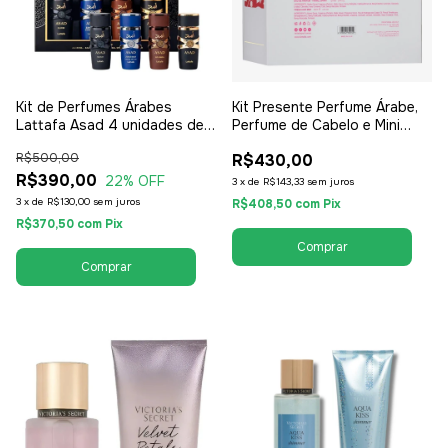
Kit de Perfumes Árabes
Kit Presente Perfume Árabe,
Lattafa Asad 4 unidades de
Perfume de Cabelo e Mini
25ml - EDP Eau de Parfum -
Spray (Perfume de Bolso)
R$500,00
R$430,00
Masculino
Lattafa Yara Candy - EDP Eau
R$390,00
de Parfum - Feminino
22
% OFF
3
x
de
R$143,33
sem juros
3
x
de
R$130,00
sem juros
R$408,50
com
Pix
R$370,50
com
Pix