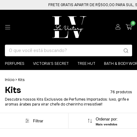
FRETE GRATIS APARTR DE R$500,00 PARA SUL, SUDESTE E
0
PERFUMES
VICTORIA'S SECRET
TREE HUT
BATH & BODY WO
Início
>
Kits
Kits
76 produtos
Descubra nossos Kits Exclusivos de Perfumes Importados: luxo, grife e
aromas árabes para virar chefe do cheirinho irresistível!
Ordenar por:
Filtrar
Mais vendidos