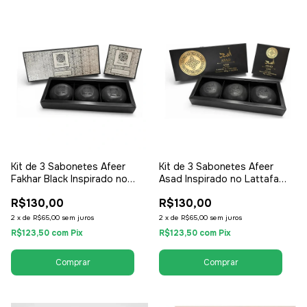
Kit de 3 Sabonetes Afeer
Kit de 3 Sabonetes Afeer
Fakhar Black Inspirado no
Asad Inspirado no Lattafa
Lattafa Fakhar Black 150g -
Asad 150g - Masculino
R$130,00
R$130,00
Masculino
2
x
de
R$65,00
sem juros
2
x
de
R$65,00
sem juros
R$123,50
com
Pix
R$123,50
com
Pix