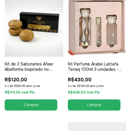
Kit de 3 Sabonetes Afeer
Kit Perfume Árabe Lattafa
Abelhinha Inspirado no
Teriaq 100ml 3 unidades -
Lattafa Atheeri 150g -
EDP Eau de Parfum - Unissex
R$120,00
R$430,00
Unissex / Compartilhável
/ Compartilhável
2
x
de
R$60,00
sem juros
3
x
de
R$143,33
sem juros
R$114,00
com
Pix
R$408,50
com
Pix