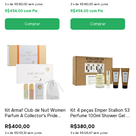
3
x
de
R$160,00
sem juros
3
x
de
R$160,00
sem juros
R$456,00
com
Pix
R$456,00
com
Pix
Kit Armaf Club de Nuit Women
Kit 4 peças Emper Stallion 53
Parfum A Collector's Pride
Perfume 100ml Shower Gel -
Your Travel Buddy Miniatura
Gift Set - EDP Eau de Parfum
R$400,00
R$380,00
2x12ml - Kit Viagem EDP Eau
- Masculino
de Parfum - Masculino
3
x
de
R$133,33
sem juros
3
x
de
R$126,67
sem juros