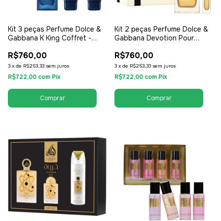
Kit 3 peças Perfume Dolce &
Kit 2 peças Perfume Dolce &
Gabbana K King Coffret -
Gabbana Devotion Pour
Perfume EDT 100ml + After
Homme Masculino - EDP Eau
R$760,00
R$760,00
Shave Balm + Shower Gel -
de Parfum - Masculino
EDT Eau de Toilette -
3
x
de
R$253,33
sem juros
3
x
de
R$253,33
sem juros
Masculino
R$722,00
com
Pix
R$722,00
com
Pix