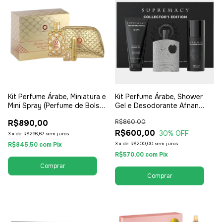
Kit Perfume Árabe, Miniatura e
Kit Perfume Árabe, Shower
Mini Spray (Perfume de Bolso)
Gel e Desodorante Afnan
Orientica Royal Amber 100ml
Supremacy Collector 100ml -
R$890,00
R$860,00
- EDP Eau de Parfum -
EDP Eau de Parfum -
Unissex / Compartilhável
Masculino
R$600,00
30
% OFF
3
x
de
R$296,67
sem juros
3
x
de
R$200,00
sem juros
R$845,50
com
Pix
R$570,00
com
Pix