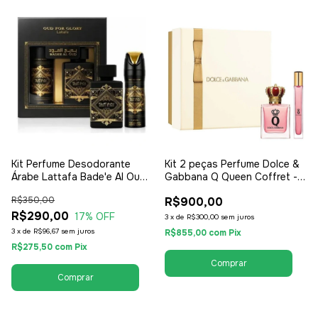
Kit Perfume Desodorante
Kit 2 peças Perfume Dolce &
Árabe Lattafa Bade'e Al Oud
Gabbana Q Queen Coffret -
for Glory 100ml - EDP Eau de
Perfume EDP 100ml + Travel
R$350,00
R$900,00
Parfum - Unissex /
Kit - EDP Eau de Parfum -
Compartilhável
R$290,00
Feminino
17
% OFF
3
x
de
R$300,00
sem juros
3
x
de
R$96,67
sem juros
R$855,00
com
Pix
R$275,50
com
Pix