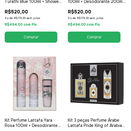
Turathi Blue 100ml + Shower
100ml + Desodorante 200ml
Gel - EDP Eau de Parfum -
+ Aromatizador de Ambiente
R$520,00
R$520,00
Unissex / Compartilhável
300ml - EDP Eau de Parfum -
Masculino
3
x
de
R$173,33
sem juros
3
x
de
R$173,33
sem juros
R$494,00
com
Pix
R$494,00
com
Pix
Kit Perfume Lattafa Yara
Kit 3 peças Perfume Árabe
Rosa 100ml + Desodorante
Lattafa Pride King of Arabia
200ml + Aromatizador de
Perfume 100ml, Desodorante