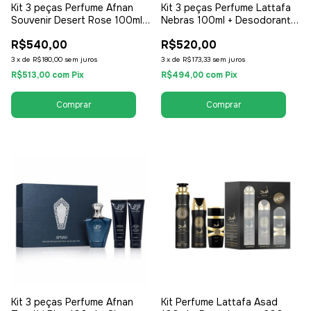
Kit 3 peças Perfume Afnan
Kit 3 peças Perfume Lattafa
Souvenir Desert Rose 100ml +
Nebras 100ml + Desodorante
Creme + Shower Gel - EDP
Gift Set - EDP Eau de Parfum
R$540,00
R$520,00
Eau de Parfum - Feminino
- Unissex / Compartilhável
3
x
de
R$180,00
sem juros
3
x
de
R$173,33
sem juros
R$513,00
com
Pix
R$494,00
com
Pix
Kit 3 peças Perfume Afnan
Kit Perfume Lattafa Asad