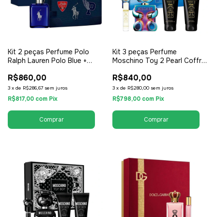
Kit 2 peças Perfume Polo
Kit 3 peças Perfume
Ralph Lauren Polo Blue +
Moschino Toy 2 Pearl Coffret
Necessaire 100ml - EDT Eau
EDP 100ml + Shower Gel
R$860,00
R$840,00
de Toilette - Masculino
100ml + Travel Size 10ml -
EDP Eau de Parfum - Feminino
3
x
de
R$286,67
sem juros
3
x
de
R$280,00
sem juros
R$817,00
com
Pix
R$798,00
com
Pix