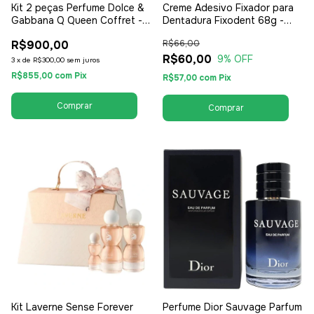
Kit 2 peças Perfume Dolce &
Creme Adesivo Fixador para
Gabbana Q Queen Coffret -
Dentadura Fixodent 68g -
Perfume EDP 100ml + Travel
Unissex / Compartilhável
R$900,00
R$66,00
Kit - EDP Eau de Parfum -
Feminino
R$60,00
9
% OFF
3
x
de
R$300,00
sem juros
R$855,00
com
Pix
R$57,00
com
Pix
Kit Laverne Sense Forever
Perfume Dior Sauvage Parfum