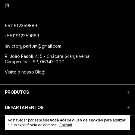
5511912359889
+5511912359889
lavictory.parfum@gmail.com
R. João Fasoli, 415 - Chácara Granja Velha,
Carapicuíba - SP, 06343-000
Visite o nosso Blog!
PRODUTOS
DEPARTAMENTOS
Ao navegar por este site
você aceita o uso de cookies
para agilizar
Newsletter
a sua experiência de compra.
Entendi