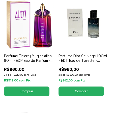
Perfume Thierry Mugler Alien
Perfume Dior Sauvage 100ml
90ml - EDP Eau de Parfum -
- EDT Eau de Toilette -
Feminino
Tester - Masculino
R$960,00
R$960,00
3
x
de
R$320,00
sem juros
3
x
de
R$320,00
sem juros
R$912,00
com
Pix
R$912,00
com
Pix