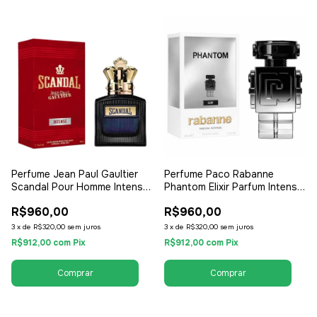
Perfume Jean Paul Gaultier
Perfume Paco Rabanne
Scandal Pour Homme Intense
Phantom Elixir Parfum Intense
100ml - EDP Eau de Parfum -
100ml - Parfum - Masculino
R$960,00
R$960,00
Masculino
3
x
de
R$320,00
sem juros
3
x
de
R$320,00
sem juros
R$912,00
com
Pix
R$912,00
com
Pix