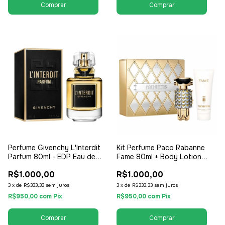
Perfume Givenchy L'Interdit
Kit Perfume Paco Rabanne
Parfum 80ml - EDP Eau de
Fame 80ml + Body Lotion
Parfum - Feminino
100ml - EDP Eau de Parfum -
R$1.000,00
R$1.000,00
Feminino
3
x
de
R$333,33
sem juros
3
x
de
R$333,33
sem juros
R$950,00
com
Pix
R$950,00
com
Pix