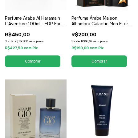
Perfume Árabe Al Haramain
Perfume Árabe Maison
L'Aventure 100ml - EDP Eau
Alhambra Galactic Men Elixir
de Parfum - Masculino
100ml - EDP Eau de Parfum -
R$450,00
R$200,00
Masculino
3
x
de
R$150,00
sem juros
3
x
de
R$66,67
sem juros
R$427,50
com
Pix
R$190,00
com
Pix