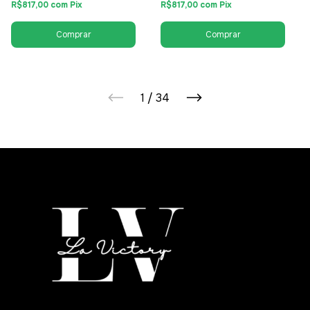
R$817,00
com
Pix
R$817,00
com
Pix
1
/
34