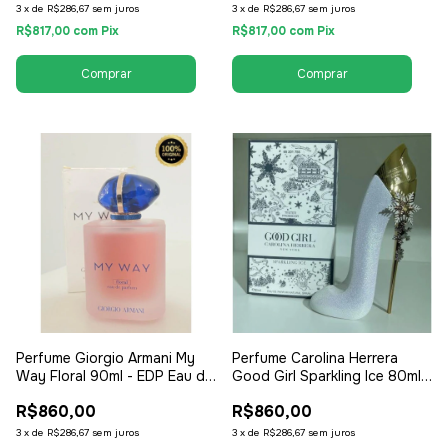
3
x
de
R$286,67
sem juros
3
x
de
R$286,67
sem juros
R$817,00
com
Pix
R$817,00
com
Pix
Perfume Giorgio Armani My
Perfume Carolina Herrera
Way Floral 90ml - EDP Eau de
Good Girl Sparkling Ice 80ml -
Parfum - Tester - Feminino
EDP Eau de Parfum - Tester -
R$860,00
R$860,00
Feminino
3
x
de
R$286,67
sem juros
3
x
de
R$286,67
sem juros