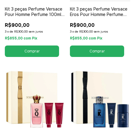
Kit 3 peças Perfume Versace
Kit 3 peças Perfume Versace
Pour Homme Perfume 100ml +
Eros Pour Homme Perfume
Necessaire + Travel Kit - EDT
100ml + Necessaire + Travel
R$900,00
R$900,00
Eau de Toilette - Masculino
Kit - EDT Eau de Toilette -
Masculino
3
x
de
R$300,00
sem juros
3
x
de
R$300,00
sem juros
R$855,00
com
Pix
R$855,00
com
Pix