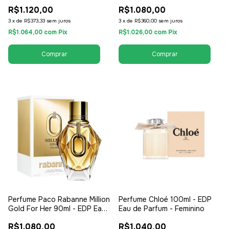
EDP Eau de Parfum - Feminino
de Parfum - Masculino
R$1.120,00
R$1.080,00
3
x
de
R$373,33
sem juros
3
x
de
R$360,00
sem juros
R$1.064,00
com
Pix
R$1.026,00
com
Pix
Perfume Paco Rabanne Million
Perfume Chloé 100ml - EDP
Gold For Her 90ml - EDP Eau
Eau de Parfum - Feminino
de Parfum - Feminino
R$1.080,00
R$1.040,00