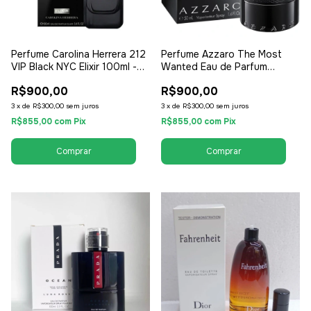
Perfume Carolina Herrera 212
Perfume Azzaro The Most
VIP Black NYC Elixir 100ml -
Wanted Eau de Parfum
EDP Eau de Parfum -
Intense 100ml - EDP Eau de
R$900,00
R$900,00
Masculino
Parfum - Masculino
3
x
de
R$300,00
sem juros
3
x
de
R$300,00
sem juros
R$855,00
com
Pix
R$855,00
com
Pix