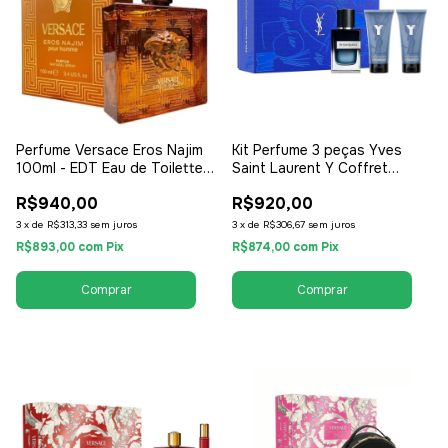
Perfume Versace Eros Najim
Kit Perfume 3 peças Yves
100ml - EDT Eau de Toilette -
Saint Laurent Y Coffret
Masculino
Perfume 60ml + Gel de Banho
R$940,00
R$920,00
+ 1 Creme Pós Barba -
Masculino
3
x
de
R$313,33
sem juros
3
x
de
R$306,67
sem juros
R$893,00
com
Pix
R$874,00
com
Pix