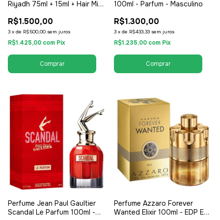
Riyadh 75ml + 15ml + Hair Mist
100ml - Parfum - Masculino
- EDP Eau de Parfum -
R$1.500,00
R$1.300,00
Feminino
3
x
de
R$500,00
sem juros
3
x
de
R$433,33
sem juros
R$1.425,00
com
Pix
R$1.235,00
com
Pix
Perfume Jean Paul Gaultier
Perfume Azzaro Forever
Scandal Le Parfum 100ml -
Wanted Elixir 100ml - EDP Eau