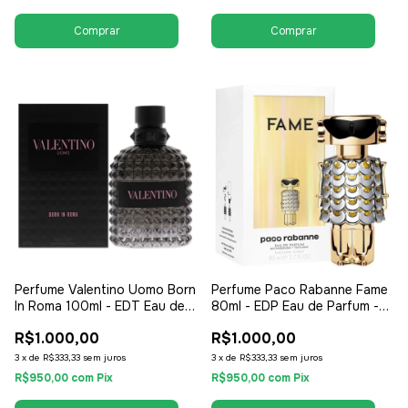
Perfume Valentino Uomo Born
Perfume Paco Rabanne Fame
In Roma 100ml - EDT Eau de
80ml - EDP Eau de Parfum -
Toilette - Masculino
Feminino
R$1.000,00
R$1.000,00
3
x
de
R$333,33
sem juros
3
x
de
R$333,33
sem juros
R$950,00
com
Pix
R$950,00
com
Pix