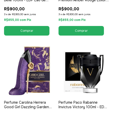
Parfum Tester - Feminino
Collection 150ml - EDP Eau de
R$900,00
R$900,00
Parfum - Unissex /
Compartilhável
3
x
de
R$300,00
sem juros
3
x
de
R$300,00
sem juros
R$855,00
com
Pix
R$855,00
com
Pix
Perfume Carolina Herrera
Perfume Paco Rabanne
Good Girl Dazzling Garden
Invictus Victory 100ml - EDP
80ml - EDP Eau de Parfum -
Eau de Parfum - Masculino