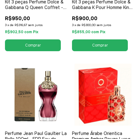
Kit 3 peças Perfume Dolce &
Kit 3 peças Perfume Dolce &
Gabbana Q Queen Coffret -
Gabbana K Pour Homme King
Perfume EDP 100ml + Travel
Coffret - Perfume EDT 100ml
R$950,00
R$900,00
Kit + Miniatura - EDP Eau de
+ Shower Gel + Desodorante
Parfum - Feminino
- EDT Eau de Toilette -
3
x
de
R$316,67
sem juros
3
x
de
R$300,00
sem juros
Masculino
R$902,50
com
Pix
R$855,00
com
Pix
Perfume Jean Paul Gaultier La
Perfume Árabe Orientica
Belle 100ml - EDP Eau de
Premium Amber Rouge Luxury