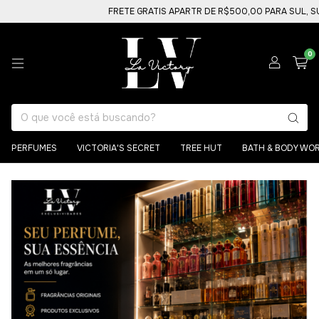
FRETE GRATIS APARTR DE R$500,00 PARA SUL, SUDESTE E 
0
PERFUMES
VICTORIA'S SECRET
TREE HUT
BATH & BODY WO