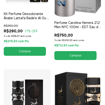
Kit Perfume Desodorante
Árabe Lattafa Bade'e Al Oud
for Glory 100ml - EDP Eau de
Perfume Carolina Herrera 212
R$350,00
Parfum - Unissex /
Men NYC 100ml - EDT Eau de
Compartilhável
R$290,00
Toilette - Masculino
17
% OFF
R$750,00
3
x
de
R$96,67
sem juros
3
x
de
R$250,00
sem juros
R$275,50
com
Pix
R$712,50
com
Pix