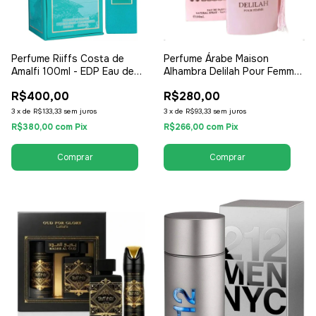
Perfume Riiffs Costa de
Perfume Árabe Maison
Amalfi 100ml - EDP Eau de
Alhambra Delilah Pour Femme
Parfum - Masculino
100ml - EDP Eau de Parfum -
R$400,00
R$280,00
Feminino
3
x
de
R$133,33
sem juros
3
x
de
R$93,33
sem juros
R$380,00
com
Pix
R$266,00
com
Pix