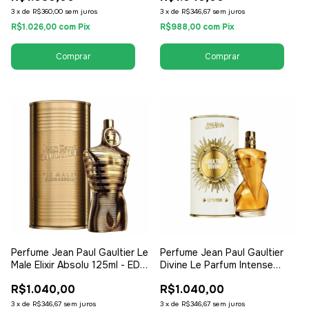
3
x
de
R$360,00
sem juros
3
x
de
R$346,67
sem juros
R$1.026,00
com
Pix
R$988,00
com
Pix
Perfume Jean Paul Gaultier Le
Perfume Jean Paul Gaultier
Male Elixir Absolu 125ml - EDP
Divine Le Parfum Intense
Eau de Parfum - Masculino
100ml - EDP Eau de Parfum -
R$1.040,00
R$1.040,00
Feminino
3
x
de
R$346,67
sem juros
3
x
de
R$346,67
sem juros