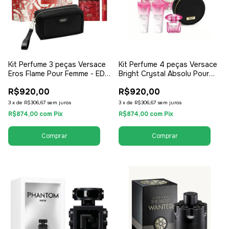
Kit Perfume 3 peças Versace
Kit Perfume 4 peças Versace
Eros Flame Pour Femme - EDP
Bright Crystal Absolu Pour
100ml + Travel Kit +
Femme - EDP 90ml + Shower
R$920,00
R$920,00
Necessaire - EDP Eau de
Gel + Lotion + Necessaire -
Parfum - Masculino
EDP Eau de Parfum - Feminino
3
x
de
R$306,67
sem juros
3
x
de
R$306,67
sem juros
R$874,00
com
Pix
R$874,00
com
Pix