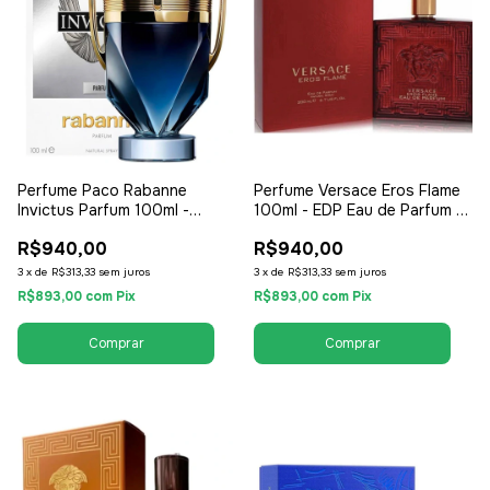
Perfume Paco Rabanne
Perfume Versace Eros Flame
Invictus Parfum 100ml -
100ml - EDP Eau de Parfum -
Parfum - Masculino
Masculino
R$940,00
R$940,00
3
x
de
R$313,33
sem juros
3
x
de
R$313,33
sem juros
R$893,00
com
Pix
R$893,00
com
Pix