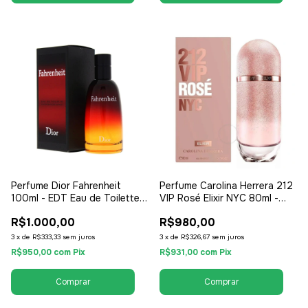
Perfume Dior Fahrenheit
Perfume Carolina Herrera 212
100ml - EDT Eau de Toilette -
VIP Rosé Elixir NYC 80ml -
Masculino
EDP Eau de Parfum - Feminino
R$1.000,00
R$980,00
3
x
de
R$333,33
sem juros
3
x
de
R$326,67
sem juros
R$950,00
com
Pix
R$931,00
com
Pix