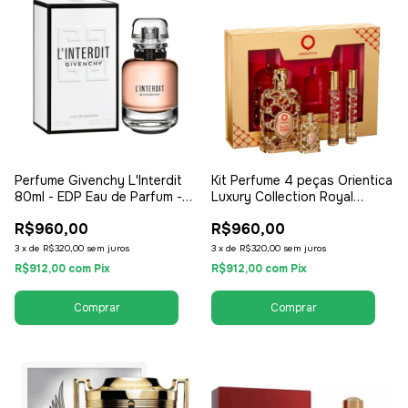
Perfume Givenchy L'Interdit
Kit Perfume 4 peças Orientica
80ml - EDP Eau de Parfum -
Luxury Collection Royal
Feminino
Amber - Perfume EDP 80ml +
R$960,00
R$960,00
2x Travel Kit 10ml + Miniatura
Perfume - EDP Eau de Parfum
3
x
de
R$320,00
sem juros
3
x
de
R$320,00
sem juros
- Unissex / Compartilhável
R$912,00
com
Pix
R$912,00
com
Pix