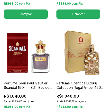
R$988,00
com
Pix
R$988,00
com
Pix
Perfume Jean Paul Gaultier
Perfume Orientica Luxury
Scandal 150ml - EDT Eau de
Collection Royal Amber 150ml
Toilette - Feminino
- EDP Eau de Parfum -
R$1.040,00
R$1.040,00
Unissex / Compartilhável
3
x
de
R$346,67
sem juros
3
x
de
R$346,67
sem juros
R$988,00
com
Pix
R$988,00
com
Pix