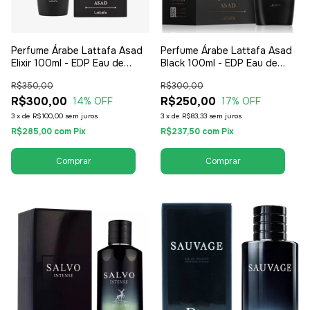
Perfume Árabe Lattafa Asad
Perfume Árabe Lattafa Asad
Elixir 100ml - EDP Eau de
Black 100ml - EDP Eau de
Parfum - Masculino
Parfum - Masculino
R$350,00
R$300,00
R$300,00
R$250,00
14
% OFF
17
% OFF
3
x
de
R$100,00
sem juros
3
x
de
R$83,33
sem juros
R$285,00
com
Pix
R$237,50
com
Pix