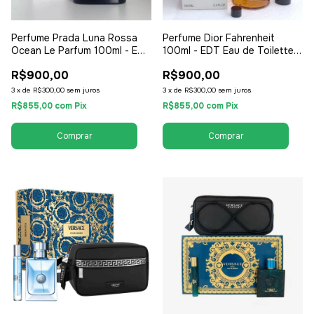
Perfume Prada Luna Rossa
Perfume Dior Fahrenheit
Ocean Le Parfum 100ml - EDP
100ml - EDT Eau de Toilette -
Eau de Parfum - Tester -
Tester - Masculino
R$900,00
R$900,00
Masculino
3
x
de
R$300,00
sem juros
3
x
de
R$300,00
sem juros
R$855,00
com
Pix
R$855,00
com
Pix