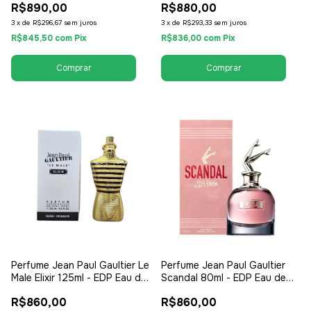
R$890,00
R$880,00
Feminino
3
x
de
R$296,67
sem juros
3
x
de
R$293,33
sem juros
R$845,50
com
Pix
R$836,00
com
Pix
Perfume Jean Paul Gaultier Le
Perfume Jean Paul Gaultier
Male Elixir 125ml - EDP Eau de
Scandal 80ml - EDP Eau de
Parfum Tester - Masculino
Parfum - Tester - Feminino
R$860,00
R$860,00