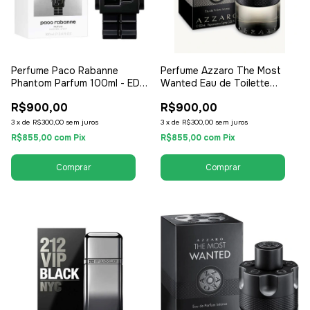
Perfume Paco Rabanne
Perfume Azzaro The Most
Phantom Parfum 100ml - EDP
Wanted Eau de Toilette
Eau de Parfum - Masculino
Intense 100ml - EDT Eau de
R$900,00
R$900,00
Toilette - Masculino
3
x
de
R$300,00
sem juros
3
x
de
R$300,00
sem juros
R$855,00
com
Pix
R$855,00
com
Pix