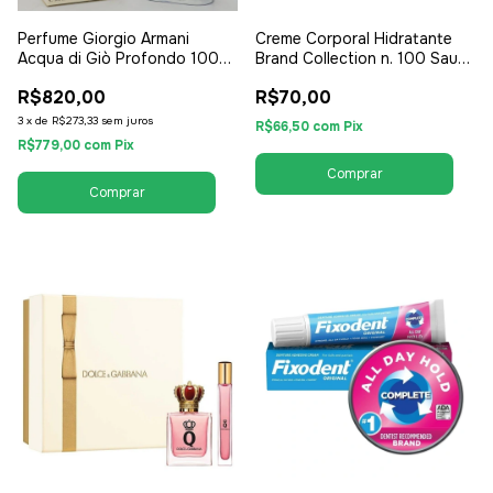
Perfume Giorgio Armani
Creme Corporal Hidratante
Acqua di Giò Profondo 100ml
Brand Collection n. 100 Sauva
- EDT Eau de Toilette -
Inspirado Sauvage Dior
R$820,00
R$70,00
Tester - Masculino
200ml - Masculino
3
x
de
R$273,33
sem juros
R$66,50
com
Pix
R$779,00
com
Pix