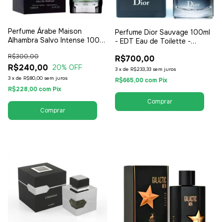
Perfume Árabe Maison
Perfume Dior Sauvage 100ml
Alhambra Salvo Intense 100ml
- EDT Eau de Toilette -
- EDP Eau de Parfum -
Masculino
R$300,00
Masculino
R$700,00
R$240,00
20
% OFF
3
x
de
R$233,33
sem juros
3
x
de
R$80,00
sem juros
R$665,00
com
Pix
R$228,00
com
Pix