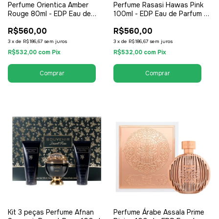
Perfume Orientica Amber
Perfume Rasasi Hawas Pink
Rouge 80ml - EDP Eau de
100ml - EDP Eau de Parfum -
Parfum Tester - Unissex /
Feminino
R$560,00
R$560,00
Compartilhável
3
x
de
R$186,67
sem juros
3
x
de
R$186,67
sem juros
R$532,00
com
Pix
R$532,00
com
Pix
Kit 3 peças Perfume Afnan
Perfume Árabe Assala Prime