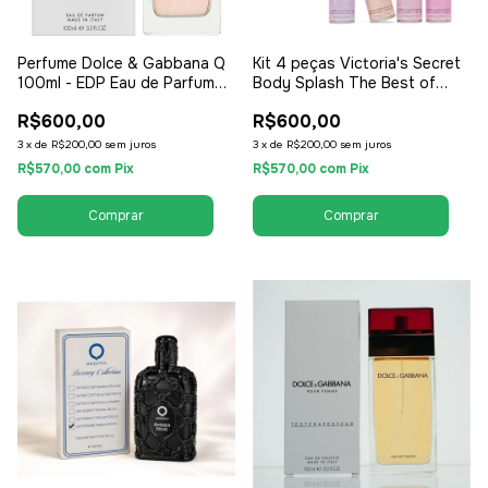
Perfume Dolce & Gabbana Q
Kit 4 peças Victoria's Secret
100ml - EDP Eau de Parfum
Body Splash The Best of
Tester - Feminino
Shimmer 75ml - Feminino
R$600,00
R$600,00
3
x
de
R$200,00
sem juros
3
x
de
R$200,00
sem juros
R$570,00
com
Pix
R$570,00
com
Pix