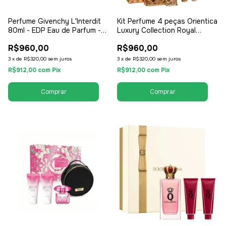
Perfume Givenchy L'Interdit
Kit Perfume 4 peças Orientica
80ml - EDP Eau de Parfum -
Luxury Collection Royal
Feminino
Amber - Perfume EDP 80ml +
R$960,00
R$960,00
2x Travel Kit 10ml + Miniatura
Perfume - EDP Eau de Parfum
3
x
de
R$320,00
sem juros
3
x
de
R$320,00
sem juros
- Unissex / Compartilhável
R$912,00
com
Pix
R$912,00
com
Pix