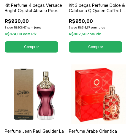
Kit Perfume 4 peças Versace
Kit 3 peças Perfume Dolce &
Bright Crystal Absolu Pour
Gabbana Q Queen Coffret -
Femme - EDP 90ml + Shower
Perfume EDP 100ml + Travel
R$920,00
R$950,00
Gel + Lotion + Necessaire -
Kit + Miniatura - EDP Eau de
EDP Eau de Parfum - Feminino
Parfum - Feminino
3
x
de
R$306,67
sem juros
3
x
de
R$316,67
sem juros
R$874,00
com
Pix
R$902,50
com
Pix
Perfume Jean Paul Gaultier La
Perfume Árabe Orientica