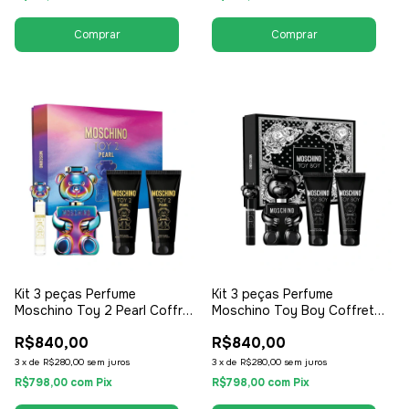
Kit 3 peças Perfume
Kit 3 peças Perfume
Moschino Toy 2 Pearl Coffret
Moschino Toy Boy Coffret
EDP 100ml + Shower Gel
EDP 100ml + Shower Gel
R$840,00
R$840,00
100ml + Travel Size 10ml -
100ml + Travel Size 10ml -
EDP Eau de Parfum - Feminino
EDP Eau de Parfum - Feminino
3
x
de
R$280,00
sem juros
3
x
de
R$280,00
sem juros
R$798,00
com
Pix
R$798,00
com
Pix