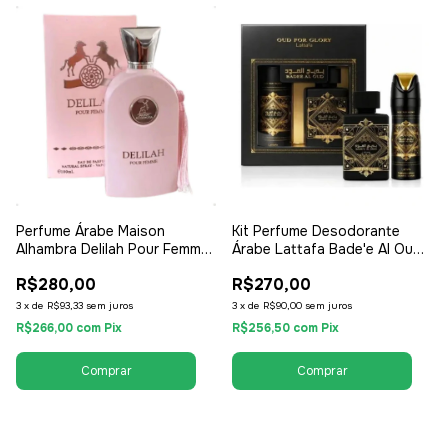
Perfume Árabe Maison
Kit Perfume Desodorante
Alhambra Delilah Pour Femme
Árabe Lattafa Bade'e Al Oud
100ml - EDP Eau de Parfum -
for Glory 100ml - EDP Eau de
R$280,00
R$270,00
Feminino
Parfum - Unissex /
Compartilhável
3
x
de
R$93,33
sem juros
3
x
de
R$90,00
sem juros
R$266,00
com
Pix
R$256,50
com
Pix