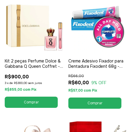
Kit 2 peças Perfume Dolce &
Creme Adesivo Fixador para
Gabbana Q Queen Coffret -
Dentadura Fixodent 68g -
Perfume EDP 100ml + Travel
Unissex / Compartilhável
R$900,00
R$66,00
Kit - EDP Eau de Parfum -
Feminino
R$60,00
9
% OFF
3
x
de
R$300,00
sem juros
R$855,00
com
Pix
R$57,00
com
Pix