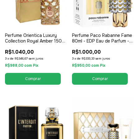
Perfume Orientica Luxury
Perfume Paco Rabanne Fame
Collection Royal Amber 150ml
80ml - EDP Eau de Parfum -
- EDP Eau de Parfum -
Feminino
R$1.040,00
R$1.000,00
Unissex / Compartilhável
3
x
de
R$346,67
sem juros
3
x
de
R$333,33
sem juros
R$988,00
com
Pix
R$950,00
com
Pix