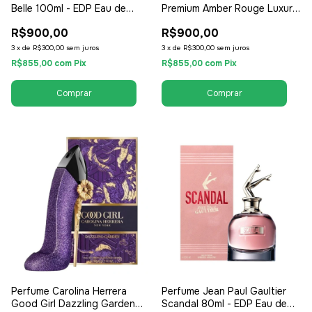
Belle 100ml - EDP Eau de
Premium Amber Rouge Luxury
Parfum Tester - Feminino
Collection 150ml - EDP Eau de
R$900,00
R$900,00
Parfum - Unissex /
Compartilhável
3
x
de
R$300,00
sem juros
3
x
de
R$300,00
sem juros
R$855,00
com
Pix
R$855,00
com
Pix
Perfume Carolina Herrera
Perfume Jean Paul Gaultier
Good Girl Dazzling Garden
Scandal 80ml - EDP Eau de