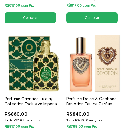
R$817,00
com
Pix
R$817,00
com
Pix
Perfume Orientica Luxury
Perfume Dolce & Gabbana
Collection Exclusive Imperiale
Devotion Eau de Parfum
Jade 80ml - EDP Eau de
Intense 100ml - EDP Eau de
R$860,00
R$840,00
Parfum - Unissex /
Parfum - Feminino
Compartilhável
3
x
de
R$286,67
sem juros
3
x
de
R$280,00
sem juros
R$817,00
com
Pix
R$798,00
com
Pix