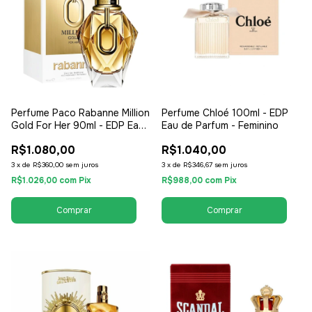
Perfume Paco Rabanne Million
Perfume Chloé 100ml - EDP
Gold For Her 90ml - EDP Eau
Eau de Parfum - Feminino
de Parfum - Feminino
R$1.080,00
R$1.040,00
3
x
de
R$360,00
sem juros
3
x
de
R$346,67
sem juros
R$1.026,00
com
Pix
R$988,00
com
Pix