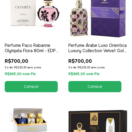
Perfume Paco Rabanne
Perfume Árabe Luxo Orientica
Olympéa Flora 80ml - EDP
Luxury Collection Velvet Gold
Eau de Parfum Tester -
80ml - EDP Eau de Parfum -
R$700,00
R$700,00
Feminino
Unissex / Compartilhável
3
x
de
R$233,33
sem juros
3
x
de
R$233,33
sem juros
R$665,00
com
Pix
R$665,00
com
Pix