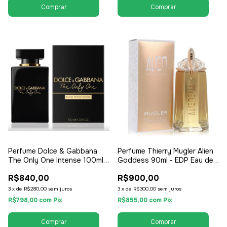
Perfume Dolce & Gabbana
Perfume Thierry Mugler Alien
The Only One Intense 100ml -
Goddess 90ml - EDP Eau de
EDP Eau de Parfum Intense -
Parfum - Feminino
R$840,00
R$900,00
Feminino
3
x
de
R$280,00
sem juros
3
x
de
R$300,00
sem juros
R$798,00
com
Pix
R$855,00
com
Pix