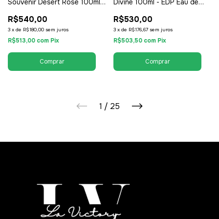
Souvenir Desert Rose 100ml +
Divine 100ml - EDP Eau de
Creme + Shower Gel - EDP
Parfum - Feminino
R$540,00
R$530,00
Eau de Parfum - Feminino
3
x
de
R$180,00
sem juros
3
x
de
R$176,67
sem juros
R$513,00
com
Pix
R$503,50
com
Pix
1
/
25