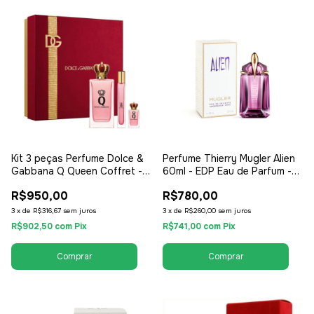
Kit 3 peças Perfume Dolce &
Perfume Thierry Mugler Alien
Gabbana Q Queen Coffret -
60ml - EDP Eau de Parfum -
Perfume EDP 100ml + After
Feminino
R$950,00
R$780,00
Shave Balm + Shower Gel -
EDP Eau de Parfum - Feminino
3
x
de
R$316,67
sem juros
3
x
de
R$260,00
sem juros
R$902,50
com
Pix
R$741,00
com
Pix