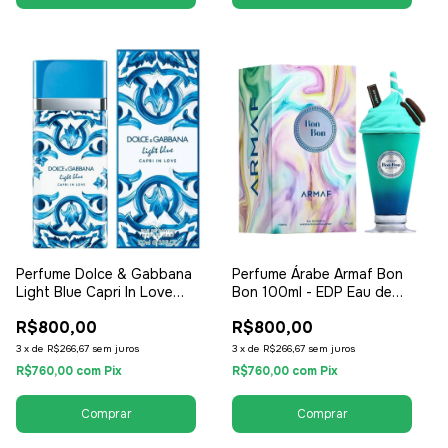
Perfume Dolce & Gabbana
Perfume Árabe Armaf Bon
Light Blue Capri In Love
Bon 100ml - EDP Eau de
100ml - EDP Eau de Parfum -
Parfum - Feminino
R$800,00
R$800,00
Feminino
3
x
de
R$266,67
sem juros
3
x
de
R$266,67
sem juros
R$760,00
com
Pix
R$760,00
com
Pix