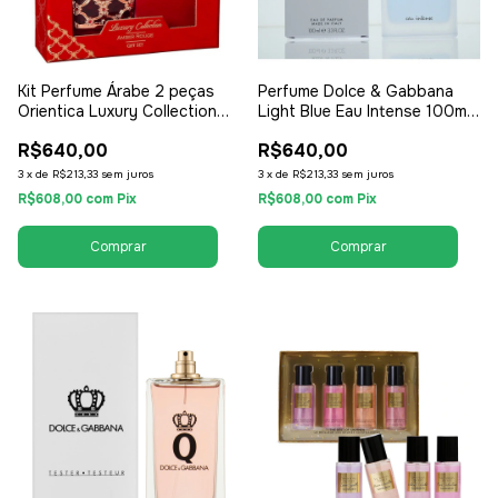
Kit Perfume Árabe 2 peças
Perfume Dolce & Gabbana
Orientica Luxury Collection
Light Blue Eau Intense 100ml
Amber Rouge 30ml + 7.5ml -
- EDP Eau de Parfum Tester -
R$640,00
R$640,00
EDP Eau de Parfum - Unissex
Feminino
/ Compartilhável
3
x
de
R$213,33
sem juros
3
x
de
R$213,33
sem juros
R$608,00
com
Pix
R$608,00
com
Pix