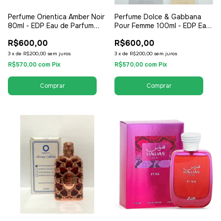
Perfume Orientica Amber Noir
Perfume Dolce & Gabbana
80ml - EDP Eau de Parfum
Pour Femme 100ml - EDP Eau
Tester - Unissex /
de Parfum Tester - Feminino
R$600,00
R$600,00
Compartilhável
3
x
de
R$200,00
sem juros
3
x
de
R$200,00
sem juros
R$570,00
com
Pix
R$570,00
com
Pix