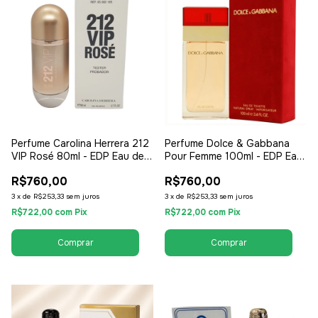
Perfume Carolina Herrera 212
Perfume Dolce & Gabbana
VIP Rosé 80ml - EDP Eau de
Pour Femme 100ml - EDP Eau
Parfum Tester - Feminino
de Parfum - Feminino
R$760,00
R$760,00
3
x
de
R$253,33
sem juros
3
x
de
R$253,33
sem juros
R$722,00
com
Pix
R$722,00
com
Pix