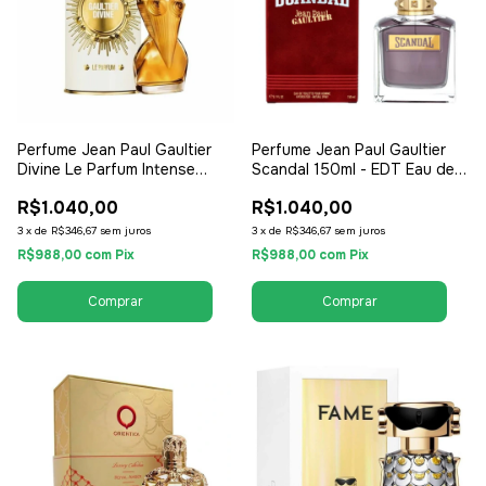
Perfume Jean Paul Gaultier
Perfume Jean Paul Gaultier
Divine Le Parfum Intense
Scandal 150ml - EDT Eau de
100ml - EDP Eau de Parfum -
Toilette - Feminino
R$1.040,00
R$1.040,00
Feminino
3
x
de
R$346,67
sem juros
3
x
de
R$346,67
sem juros
R$988,00
com
Pix
R$988,00
com
Pix