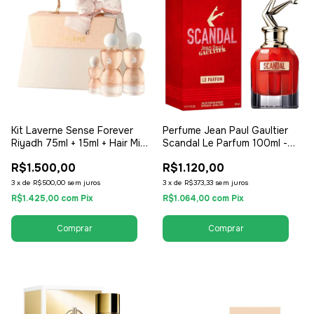
Kit Laverne Sense Forever
Perfume Jean Paul Gaultier
Riyadh 75ml + 15ml + Hair Mist
Scandal Le Parfum 100ml -
- EDP Eau de Parfum -
EDP Eau de Parfum - Feminino
R$1.500,00
R$1.120,00
Feminino
3
x
de
R$500,00
sem juros
3
x
de
R$373,33
sem juros
R$1.425,00
com
Pix
R$1.064,00
com
Pix