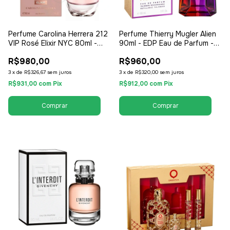
Perfume Carolina Herrera 212
Perfume Thierry Mugler Alien
VIP Rosé Elixir NYC 80ml -
90ml - EDP Eau de Parfum -
EDP Eau de Parfum - Feminino
Feminino
R$980,00
R$960,00
3
x
de
R$326,67
sem juros
3
x
de
R$320,00
sem juros
R$931,00
com
Pix
R$912,00
com
Pix