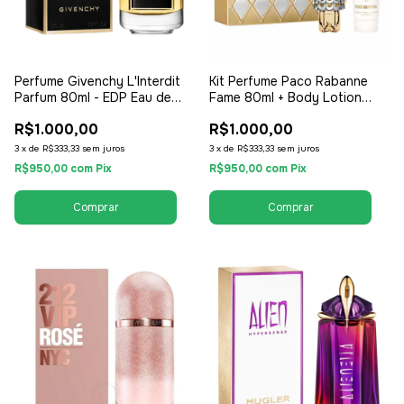
Perfume Givenchy L'Interdit
Kit Perfume Paco Rabanne
Parfum 80ml - EDP Eau de
Fame 80ml + Body Lotion
Parfum - Feminino
100ml - EDP Eau de Parfum -
R$1.000,00
R$1.000,00
Feminino
3
x
de
R$333,33
sem juros
3
x
de
R$333,33
sem juros
R$950,00
com
Pix
R$950,00
com
Pix