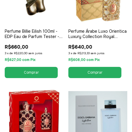
Perfume Billie Eilish 100ml -
Perfume Árabe Luxo Orientica
EDP Eau de Parfum Tester -
Luxury Collection Royal
Feminino
Amber 30ml - EDP Eau de
R$660,00
R$640,00
Parfum - Unissex /
Compartilhável
3
x
de
R$220,00
sem juros
3
x
de
R$213,33
sem juros
R$627,00
com
Pix
R$608,00
com
Pix