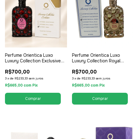
Perfume Orientica Luxo
Perfume Orientica Luxo
Luxury Collection Exclusive
Luxury Collection Royal
Árabe Dânia 80ml - EDP Eau
Amber 80ml - EDP Eau de
R$700,00
R$700,00
de Parfum Tester - Feminino
Parfum Tester - Unissex /
Compartilhável
3
x
de
R$233,33
sem juros
3
x
de
R$233,33
sem juros
R$665,00
com
Pix
R$665,00
com
Pix