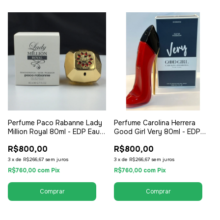
Perfume Paco Rabanne Lady
Perfume Carolina Herrera
Million Royal 80ml - EDP Eau
Good Girl Very 80ml - EDP
de Parfum Tester - Feminino
Eau de Parfum Tester -
R$800,00
R$800,00
Feminino
3
x
de
R$266,67
sem juros
3
x
de
R$266,67
sem juros
R$760,00
com
Pix
R$760,00
com
Pix