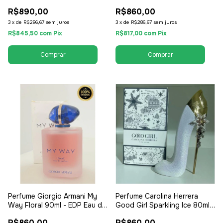
80ml - EDP Eau de Parfum -
Parfum - Tester - Feminino
R$890,00
R$860,00
Feminino
3
x
de
R$296,67
sem juros
3
x
de
R$286,67
sem juros
R$845,50
com
Pix
R$817,00
com
Pix
Perfume Giorgio Armani My
Perfume Carolina Herrera
Way Floral 90ml - EDP Eau de
Good Girl Sparkling Ice 80ml -
Parfum - Tester - Feminino
EDP Eau de Parfum - Tester -
R$860,00
R$860,00