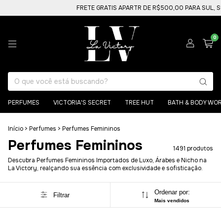
FRETE GRATIS APARTR DE R$500,00 PARA SUL, SUDESTE E 
0
PERFUMES
VICTORIA'S SECRET
TREE HUT
BATH & BODY WO
Início
>
Perfumes
>
Perfumes Femininos
Perfumes Femininos
1491 produtos
Descubra Perfumes Femininos Importados de Luxo, Árabes e Nicho na
La Victory, realçando sua essência com exclusividade e sofisticação.
Ordenar por:
Filtrar
Mais vendidos