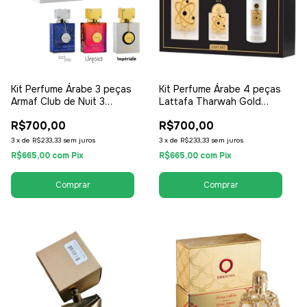
Kit Perfume Árabe 3 peças
Kit Perfume Árabe 4 peças
Armaf Club de Nuit 3
Lattafa Tharwah Gold
Perfumes de 30ml - Gift Set
Perfume 100ml +
R$700,00
R$700,00
Iconic, Imperiale e Untold -
Desodorante - EDP Eau de
EDP Eau de Parfum - Unissex
Parfum - Feminino
3
x
de
R$233,33
sem juros
3
x
de
R$233,33
sem juros
/ Compartilhável
R$665,00
com
Pix
R$665,00
com
Pix