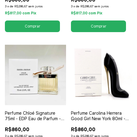
Feminino
3
x
de
R$286,67
sem juros
3
x
de
R$286,67
sem juros
R$817,00
com
Pix
R$817,00
com
Pix
Perfume Chloé Signature
Perfume Carolina Herrera
75ml - EDP Eau de Parfum -
Good Girl New York 80ml -
Tester - Feminino
EDP Eau de Parfum - Tester -
R$860,00
R$860,00
Feminino
3
x
de
R$286,67
sem juros
3
x
de
R$286,67
sem juros