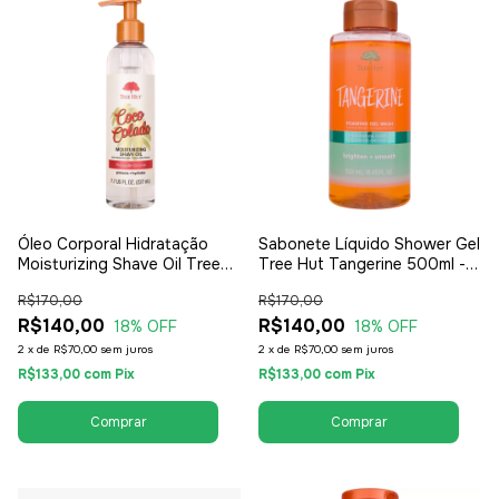
Óleo Corporal Hidratação
Sabonete Líquido Shower Gel
Moisturizing Shave Oil Tree
Tree Hut Tangerine 500ml -
Hut Coco Colada 177ml -
Feminino
R$170,00
R$170,00
Feminino
R$140,00
R$140,00
18
% OFF
18
% OFF
2
x
de
R$70,00
sem juros
2
x
de
R$70,00
sem juros
R$133,00
com
Pix
R$133,00
com
Pix