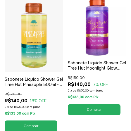
Sabonete Líquido Shower Gel
Tree Hut Moonlight Glow
500ml - Feminino
R$150,00
Sabonete Líquido Shower Gel
R$140,00
7
% OFF
Tree Hut Pineapple 500ml -
Feminino
2
x
de
R$70,00
sem juros
R$170,00
R$133,00
com
Pix
R$140,00
18
% OFF
2
x
de
R$70,00
sem juros
R$133,00
com
Pix