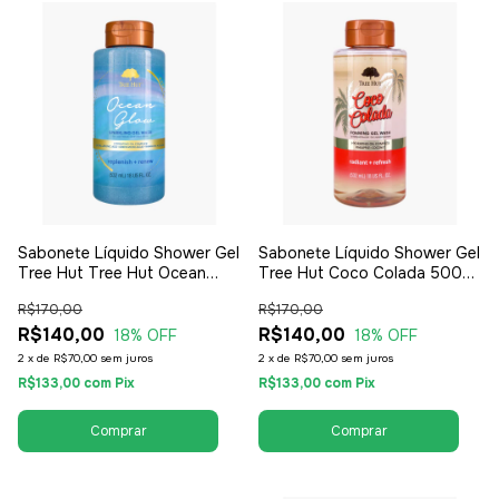
Sabonete Líquido Shower Gel
Sabonete Líquido Shower Gel
Tree Hut Tree Hut Ocean
Tree Hut Coco Colada 500ml
Glow 500ml - Feminino
- Feminino
R$170,00
R$170,00
R$140,00
R$140,00
18
% OFF
18
% OFF
2
x
de
R$70,00
sem juros
2
x
de
R$70,00
sem juros
R$133,00
com
Pix
R$133,00
com
Pix