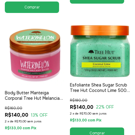
Esfoliante Shea Sugar Scrub
Tree Hut Coconut Lime 500g
Body Butter Manteiga
- Feminino
Corporal Tree Hut Melancia
R$180,00
240g - Feminino
R$140,00
22
% OFF
R$160,00
2
x
de
R$70,00
sem juros
R$140,00
13
% OFF
R$133,00
com
Pix
2
x
de
R$70,00
sem juros
R$133,00
com
Pix