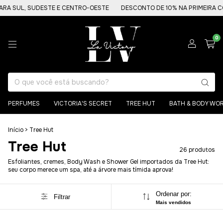
SUL, SUDESTE E CENTRO-OESTE
DESCONTO DE 10% NA PRIMEIRA COMPR
0
PERFUMES
VICTORIA'S SECRET
TREE HUT
BATH & BODY WO
Início
>
Tree Hut
Tree Hut
26 produtos
Esfoliantes, cremes, Body Wash e Shower Gel importados da Tree Hut:
seu corpo merece um spa, até a árvore mais tímida aprova!
Ordenar por:
Filtrar
Mais vendidos