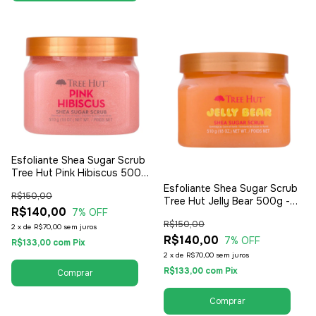
Esfoliante Shea Sugar Scrub
Tree Hut Pink Hibiscus 500g
- Feminino
Esfoliante Shea Sugar Scrub
R$150,00
Tree Hut Jelly Bear 500g -
R$140,00
7
% OFF
Feminino
R$150,00
2
x
de
R$70,00
sem juros
R$140,00
7
% OFF
R$133,00
com
Pix
2
x
de
R$70,00
sem juros
R$133,00
com
Pix