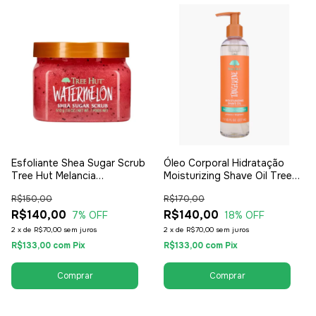
Esfoliante Shea Sugar Scrub
Óleo Corporal Hidratação
Tree Hut Melancia
Moisturizing Shave Oil Tree
Watermelon 500g - Feminino
Hut Tangerine Tangerina
R$150,00
R$170,00
177ml - Feminino
R$140,00
R$140,00
7
% OFF
18
% OFF
2
x
de
R$70,00
sem juros
2
x
de
R$70,00
sem juros
R$133,00
com
Pix
R$133,00
com
Pix