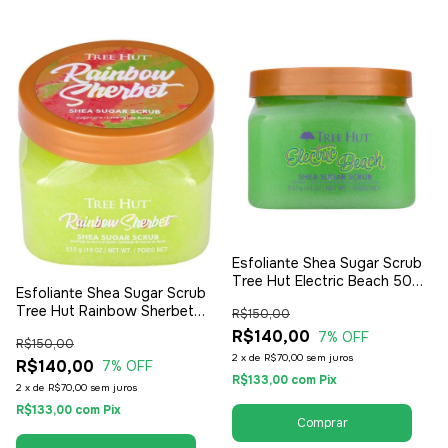
Esfoliante Shea Sugar Scrub
Tree Hut Electric Beach 500g
Esfoliante Shea Sugar Scrub
- Feminino
Tree Hut Rainbow Sherbet
R$150,00
500g - Feminino
R$140,00
7
% OFF
R$150,00
2
x
de
R$70,00
sem juros
R$140,00
7
% OFF
R$133,00
com
Pix
2
x
de
R$70,00
sem juros
R$133,00
com
Pix