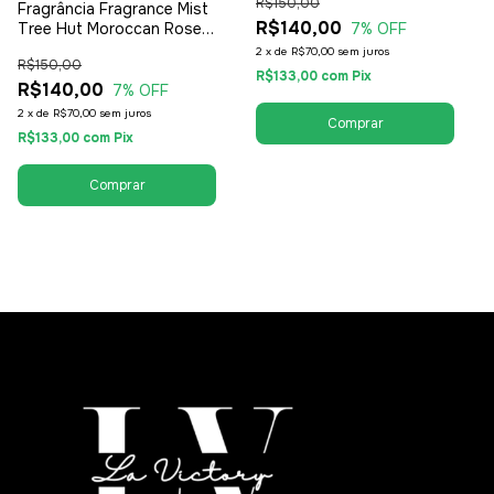
R$150,00
Fragrância Fragrance Mist
R$140,00
7
% OFF
Tree Hut Moroccan Rose
177ml - Feminino
2
x
de
R$70,00
sem juros
R$150,00
R$133,00
com
Pix
R$140,00
7
% OFF
2
x
de
R$70,00
sem juros
R$133,00
com
Pix