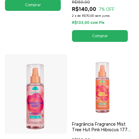
R$150,00
R$140,00
7
% OFF
2
x
de
R$70,00
sem juros
R$133,00
com
Pix
Fragrância Fragrance Mist
Tree Hut Pink Hibiscus 177ml
- Feminino