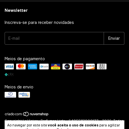
Newsletter
Inscreva-se para receber novidades
Meios de pagamento
Meios de envio
Copyright La Victory Perfumes Ltda - 64055113000177 - 2026. Todos
Ao navegar por este site
você aceita o uso de cookies
para agilizar
os direitos reservados.