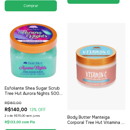
Esfoliante Shea Sugar Scrub
Tree Hut Aurora Nights 500g
- Feminino
R$160,00
R$140,00
13
% OFF
2
x
de
R$70,00
sem juros
Body Butter Manteiga
R$133,00
com
Pix
Corporal Tree Hut Vitamina C
240g - Feminino