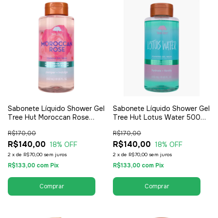
Sabonete Líquido Shower Gel
Sabonete Líquido Shower Gel
Tree Hut Moroccan Rose
Tree Hut Lotus Water 500ml
500ml - Feminino
- Feminino
R$170,00
R$170,00
R$140,00
R$140,00
18
% OFF
18
% OFF
2
x
de
R$70,00
sem juros
2
x
de
R$70,00
sem juros
R$133,00
com
Pix
R$133,00
com
Pix