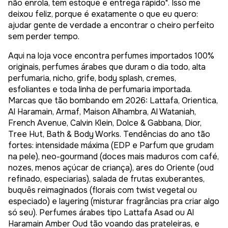
não enrola, tem estoque e entrega rápido". Isso me
deixou feliz, porque é exatamente o que eu quero:
ajudar gente de verdade a encontrar o cheiro perfeito
sem perder tempo.
Aqui na loja voce encontra perfumes importados 100%
originais, perfumes árabes que duram o dia todo, alta
perfumaria, nicho, grife, body splash, cremes,
esfoliantes e toda linha de perfumaria importada.
Marcas que tão bombando em 2026: Lattafa, Orientica,
Al Haramain, Armaf, Maison Alhambra, Al Wataniah,
French Avenue, Calvin Klein, Dolce & Gabbana, Dior,
Tree Hut, Bath & Body Works. Tendências do ano tão
fortes: intensidade máxima (EDP e Parfum que grudam
na pele), neo-gourmand (doces mais maduros com café,
nozes, menos açúcar de criança), ares do Oriente (oud
refinado, especiarias), salada de frutas exuberantes,
buquês reimaginados (florais com twist vegetal ou
especiado) e layering (misturar fragrâncias pra criar algo
só seu). Perfumes árabes tipo Lattafa Asad ou Al
Haramain Amber Oud tão voando das prateleiras, e