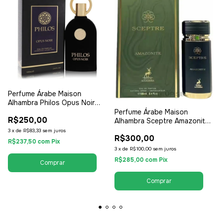
Perfume Árabe Maison
Alhambra Philos Opus Noir
100ml - EDP Eau de Parfum -
Perfume Árabe Maison
R$250,00
Unissex / Compartilhável
Alhambra Sceptre Amazonite
100ml - EDP Eau de Parfum -
3
x
de
R$83,33
sem juros
R$300,00
Feminino
R$237,50
com
Pix
3
x
de
R$100,00
sem juros
R$285,00
com
Pix