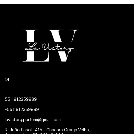
5511912359889
+5511912359889
lavictory.parfum@gmail.com
R. João Fasoli, 415 - Chácara Granja Velha,