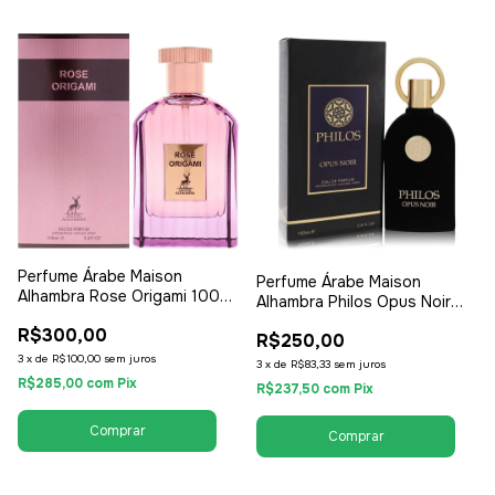
Perfume Árabe Maison
Perfume Árabe Maison
Alhambra Rose Origami 100ml
Alhambra Philos Opus Noir
- EDP Eau de Parfum -
100ml - EDP Eau de Parfum -
R$300,00
Unissex / Compartilhável
R$250,00
Unissex / Compartilhável
3
x
de
R$100,00
sem juros
3
x
de
R$83,33
sem juros
R$285,00
com
Pix
R$237,50
com
Pix