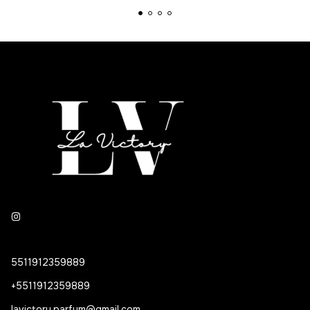
5511912359889
+5511912359889
lavictory.parfum@gmail.com