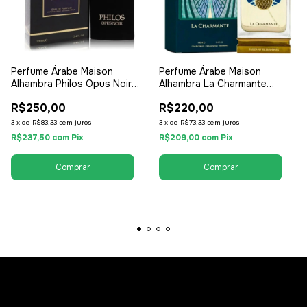
Perfume Árabe Maison
Perfume Árabe Maison
Alhambra Philos Opus Noir
Alhambra La Charmante
100ml - EDP Eau de Parfum -
100ml - EDP Eau de Parfum -
R$250,00
R$220,00
Unissex / Compartilhável
Unissex / Compartilhável
3
x
de
R$83,33
sem juros
3
x
de
R$73,33
sem juros
R$237,50
com
Pix
R$209,00
com
Pix