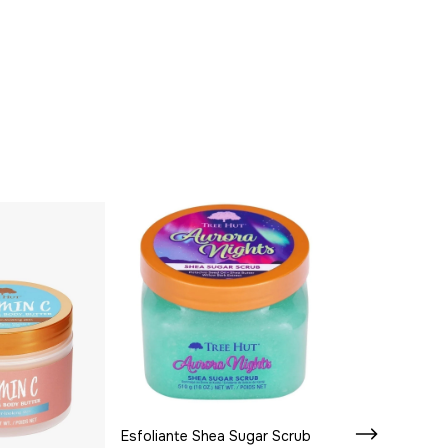
Esfoliante Shea Sugar Scrub
Esfoliante She