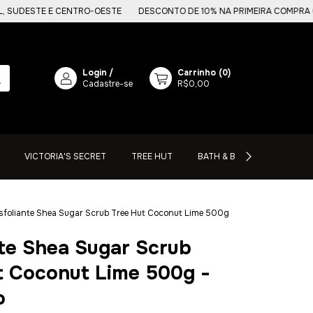
TE E CENTRO-OESTE
DESCONTO DE 10% NA PRIMEIRA COMPRA COM O C
Login
/
Carrinho
(
0
)
Cadastre-se
R$0,00
VICTORIA'S SECRET
TREE HUT
BATH & BODY WORKS
sfoliante Shea Sugar Scrub Tree Hut Coconut Lime 500g
nte Shea Sugar Scrub
t Coconut Lime 500g -
o