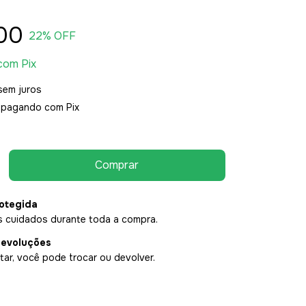
00
22
% OFF
com
Pix
sem juros
pagando com Pix
otegida
 cuidados durante toda a compra.
devoluções
ar, você pode trocar ou devolver.
P:
Alterar CEP