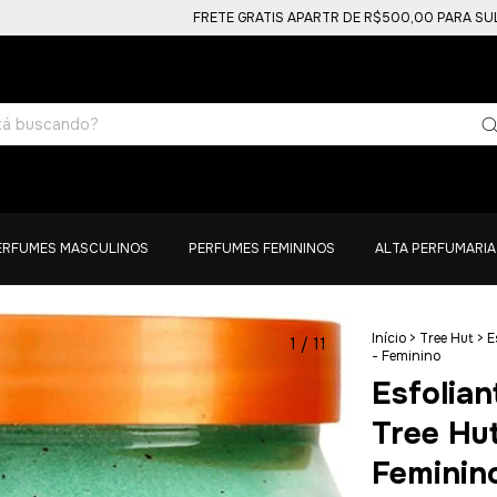
FRETE GRATIS APARTR DE R$500,00 PARA SUL, SUDES
ERFUMES MASCULINOS
PERFUMES FEMININOS
ALTA PERFUMARIA
Início
>
Tree Hut
>
E
1
/
11
- Feminino
Esfolia
Tree Hu
Feminin