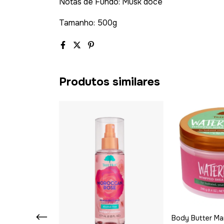
Notas de Fundo: Musk doce
Tamanho: 500g
Produtos similares
 Sugar Scrub
Body Butter Ma