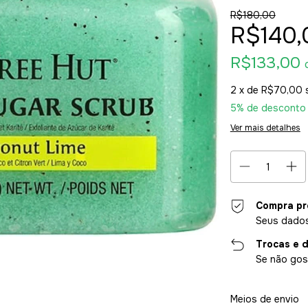
R$180,00
R$140,
R$133,00
2
x de
R$70,00
5% de desconto
Ver mais detalhes
Compra pr
Seus dados
Trocas e 
Se não gost
Entregas para o CE
Meios de envio