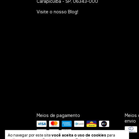
Carapicuíba - SP, 06343-000
Visite o nosso Blog!
Meios de pagamento
Meios 
envio
Ao navegar por este site
você aceita o uso de cookies
para