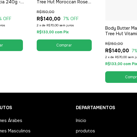
cia 240g -
Tree Hut Moroccan Rose
500g - Feminino
R$150,00
R$140,00
% OFF
7
% OFF
uros
2
x
de
R$70,00
sem juros
Body Butter Ma
R$133,00
com
Pix
Tree Hut Vitam
Feminino
R$150,00
R$140,00
7
%
2
x
de
R$70,00
sem j
R$133,00
com
Pi
UTOS
DEPARTAMENTOS
mes Árabes
Inicio
mes Masculinos
produtos