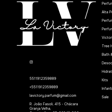
Perfu
Alta P
Perfu
Perfu
Victor
Tree 
Bath 
Desod
Hidra
5511912359889
Kits
+5511912359889
Infanti
lavictory.parfum@gmail.com
Sale
R. João Fasoli, 415 - Chácara
Granja Velha,