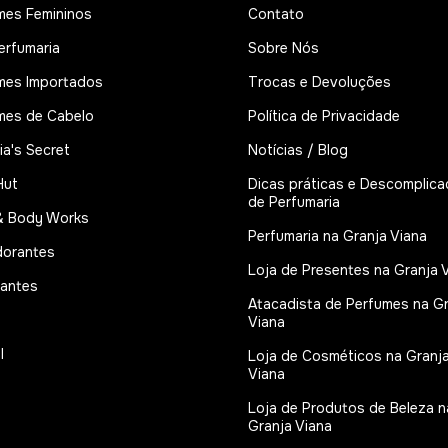
mes Femininos
Contato
erfumaria
Sobre Nós
mes Importados
Trocas e Devoluções
mes de Cabelo
Política de Privacidade
ia's Secret
Notícias / Blog
Hut
Dicas práticas e Descomplic
de Perfumaria
& Body Works
Perfumaria na Granja Viana
orantes
Loja de Presentes na Granja 
tantes
Atacadista de Perfumes na G
Viana
l
Loja de Cosméticos na Granj
Viana
Loja de Produtos de Beleza n
Granja Viana