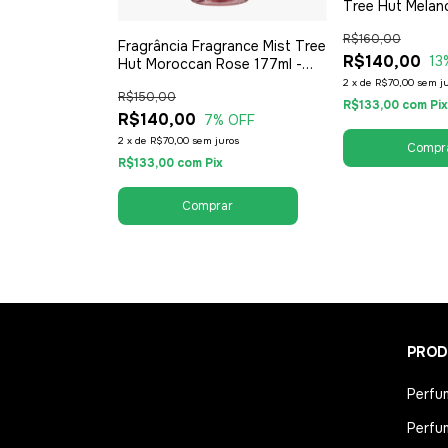
ssed Poppy
Tree Hut Melan
o
Feminino
R$160,00
Fragrância Fragrance Mist Tree
R$140,00
 OFF
13
Hut Moroccan Rose 177ml -
Feminino
ros
2
x
de
R$70,00
sem j
R$150,00
R$133,00
com
Pix
R$140,00
7
% OFF
2
x
de
R$70,00
sem juros
R$133,00
com
Pix
PROD
Perfu
Perfu